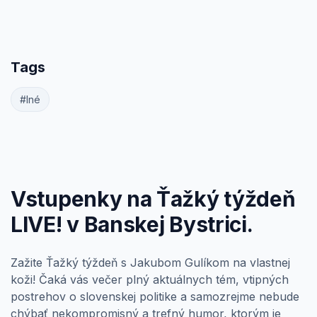
Tags
#Iné
Vstupenky na Ťažký týždeň
LIVE! v Banskej Bystrici.
Zažite Ťažký týždeň s Jakubom Gulíkom na vlastnej
koži! Čaká vás večer plný aktuálnych tém, vtipných
postrehov o slovenskej politike a samozrejme nebude
chýbať nekompromisný a trefný humor, ktorým je