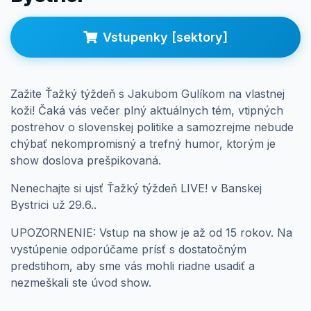
Prihlásenie
Vstupenky [sektory]
Zažite Ťažký týždeň s Jakubom Gulíkom na vlastnej
koži! Čaká vás večer plný aktuálnych tém, vtipných
postrehov o slovenskej politike a samozrejme nebude
chýbať nekompromisný a trefný humor, ktorým je
show doslova prešpikovaná.
Nenechajte si ujsť Ťažký týždeň LIVE! v Banskej
Bystrici
už
29.6.
.
UPOZORNENIE: Vstup na show je až od 15 rokov. Na
vystúpenie odporúčame prísť s dostatočným
predstihom, aby sme vás mohli riadne usadiť a
nezmeškali ste úvod show.