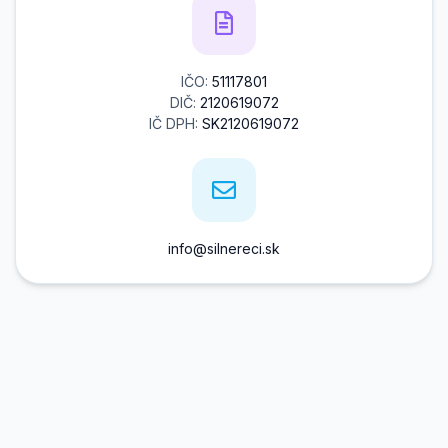
IČO:
51117801
DIČ:
2120619072
IČ DPH:
SK2120619072
info@silnereci.sk