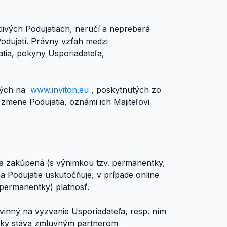
otlivých Podujatiach, neručí a nepreberá
odujatí. Právny vzťah medzi
tia, pokyny Usporiadateľa,
ených na
www.inviton.eu
, poskytnutých zo
 zmene Podujatia, oznámi ich Majiteľovi
ola zakúpená (s výnimkou tzv. permanentky,
 sa Podujatie uskutočňuje, v prípade online
 permanentky) platnosť.
ovinný na vyzvanie Usporiadateľa, resp. ním
penky stáva zmluvným partnerom