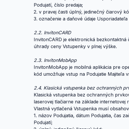
Podujatí, číslo predaja;
2. v pravej časti úplný, jedinečný čiarový 
3. označenie a daňové údaje Usporiadateľa 
2.2. InvitonCARD
InvitonCARD je elektronická bezkontaktná či
úhrady ceny Vstupenky v plnej výške.
2.3. InvitonMobApp
InvitonMobApp je mobilná aplikácia pre o
kód umožňuje vstup na Podujatie Majiteľa v
2.4. Klasická vstupenka bez ochranných pr
Klasická vstupenka bez ochranných prvkov
laserovej tlačiarne na základe internetovej
Vlastná vytlačená Vstupenka musí obsahov
1. názov Podujatia, dátum Podujatia, čas z
Podujatí;