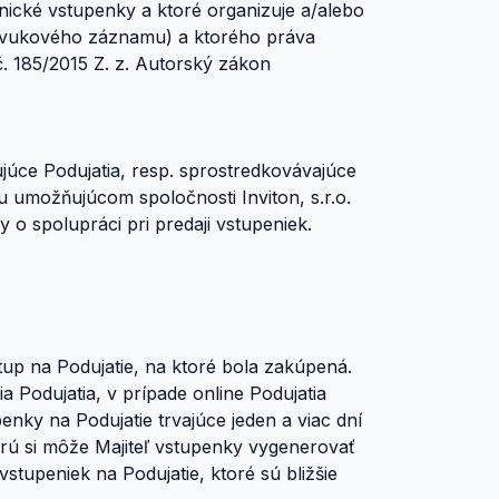
nické vstupenky a ktoré organizuje a/alebo
 zvukového záznamu) a ktorého práva
č. 185/2015 Z. z. Autorský zákon
ujúce Podujatia, resp. sprostredkovávajúce
hu umožňujúcom spoločnosti Inviton, s.r.o.
 o spolupráci pri predaji vstupeniek.
tup na Podujatie, na ktoré bola zakúpená.
a Podujatia, v prípade online Podujatia
nky na Podujatie trvajúce jeden a viac dní
ktorú si môže Majiteľ vstupenky vygenerovať
vstupeniek na Podujatie, ktoré sú bližšie