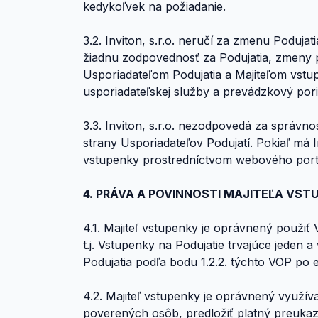
kedykoľvek na požiadanie.
3.2. Inviton, s.r.o. neručí za zmenu Podujat
žiadnu zodpovednosť za Podujatia, zmeny p
Usporiadateľom Podujatia a Majiteľom vst
usporiadateľskej služby a prevádzkový pori
3.3. Inviton, s.r.o. nezodpovedá za správn
strany Usporiadateľov Podujatí. Pokiaľ má I
vstupenky prostredníctvom webového por
4. PRÁVA A POVINNOSTI MAJITEĽA VST
4.1. Majiteľ vstupenky je oprávnený použi
t.j. Vstupenky na Podujatie trvajúce jeden a
Podujatia podľa bodu 1.2.2. týchto VOP po
4.2. Majiteľ vstupenky je oprávnený využív
poverených osôb, predložiť platný preukaz