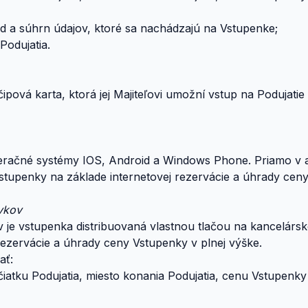
kód a súhrn údajov, ktoré sa nachádzajú na Vstupenke;
Podujatia.
pová karta, ktorá jej Majiteľovi umožní vstup na Podujatie
peračné systémy IOS, Android a Windows Phone. Priamo v a
stupenky na základe internetovej rezervácie a úhrady ceny
vkov
 je vstupenka distribuovaná vlastnou tlačou na kancelár
 rezervácie a úhrady ceny Vstupenky v plnej výške.
ať:
ačiatku Podujatia, miesto konania Podujatia, cenu Vstupen