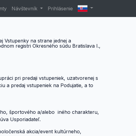
nty
Návštevník
Prihlásenie
 Vstupenky na strane jednej a
dnom registri Okresného súdu Bratislava I.,
práci pri predaji vstupeniek, uzatvorenej s
u a predaj vstupeniek na Podujatie, a to
neho, športového a/alebo iného charakteru,
úva Usporiadateľ.
spoločenská akcia/event kultúrneho,