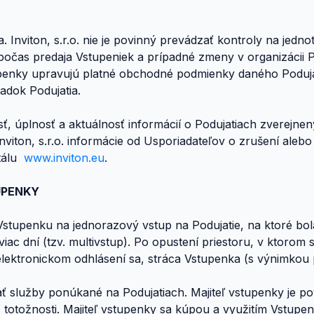
ia. Inviton, s.r.o. nie je povinný prevádzať kontroly na jedn
očas predaja Vstupeniek a prípadné zmeny v organizácii P
upenky upravujú platné obchodné podmienky daného Poduja
adok Podujatia.
osť, úplnosť a aktuálnosť informácií o Podujatiach zverejn
nviton, s.r.o. informácie od Usporiadateľov o zrušení alebo
tálu
www.inviton.eu
.
UPENKY
ť Vstupenku na jednorazový vstup na Podujatie, na ktoré b
 viac dní (tzv. multivstup). Po opustení priestoru, v ktorom
 elektronickom odhlásení sa, stráca Vstupenka (s výnimkou
ať služby ponúkané na Podujatiach. Majiteľ vstupenky je p
 totožnosti. Majiteľ vstupenky sa kúpou a využitím Vstu