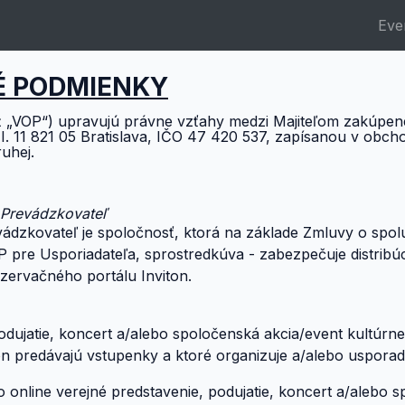
Eve
É PODMIENKY
 „VOP“) upravujú právne vzťahy medzi Majiteľom zakúpenej
 I. 11 821 05 Bratislava, IČO 47 420 537, zapísanou v obcho
ruhej.
o Prevádzkovateľ
evádzkovateľ je spoločnosť, ktorá na základe Zmluvy o spolu
P pre Usporiadateľa, sprostredkúva - zabezpečuje distribúci
zervačného portálu Inviton.
podujatie, koncert a/alebo spoločenská akcia/event kultúr
on predávajú vstupenky a ktoré organizuje a/alebo usporad
bo online verejné predstavenie, podujatie, koncert a/alebo 