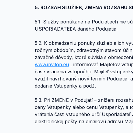
5. ROZSAH SLUŽIEB, ZMENA ROZSAHU S
5.1. Služby ponúkané na Podujatiach nie sú
USPORIADATEĽA daného Podujatia.
5.2. K obmedzeniu ponuky služieb a ich využ
ročným obdobím, zdravotným stavom účinkuj
závažné dôvody, ktoré súvisia s obmedzení
www.inviton.eu
, informovať Majiteľov vstu
čase vracania vstupného. Majiteľ vstupenk
využil navrhovaný nový termín Podujatia, 
dodanie Vstupenky a pod.).
5.3. Pri ZMENE v Podujatí – znížení rozsah
ceny Vstupenky alebo cenu Vstupenky, a t
vrátenia časti vstupného určí Usporiadate
elektronickej pošty na emailovú adresu Maj