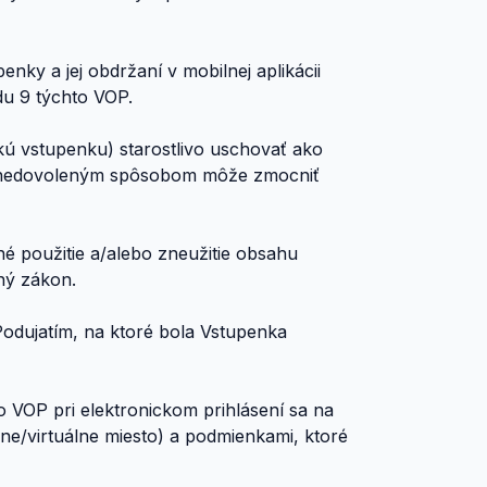
nky a jej obdržaní v mobilnej aplikácii
du 9 týchto VOP.
kú vstupenku) starostlivo uschovať ako
 a nedovoleným spôsobom môže zmocniť
né použitie a/alebo zneužitie obsahu
ný zákon.
Podujatím, na ktoré bola Vstupenka
to VOP pri elektronickom prihlásení sa na
lne/virtuálne miesto) a podmienkami, ktoré