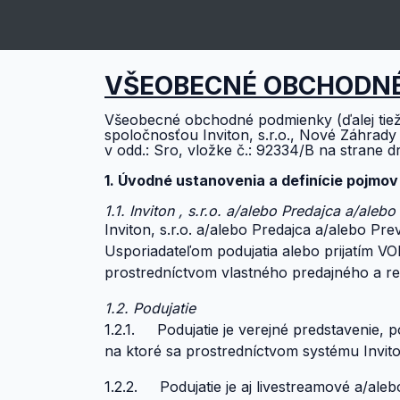
;
VŠEOBECNÉ OBCHODN
Všeobecné obchodné podmienky (ďalej tiež
spoločnosťou Inviton, s.r.o., Nové Záhrady
v odd.: Sro, vložke č.: 92334/B na strane d
1. Úvodné ustanovenia a definície pojmov
1.1. Inviton
, s.r.o. a/alebo Predajca a/aleb
Inviton, s.r.o. a/alebo Predajca a/alebo Pr
Usporiadateľom podujatia alebo prijatím VO
prostredníctvom vlastného predajného a re
1.2. Podujatie
1.2.1. Podujatie je verejné predstavenie, 
na ktoré sa prostredníctvom systému Invit
1.2.2. Podujatie je aj livestreamové a/ale