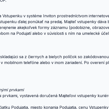
VOP.
ila Vstupenku v systéme Inviton prostredníctvom interneto
Vstupenku ďalej ponúkať na predaj. Majiteľ vstupenky dáv
verejnenie akejkoľvek formy záznamu (podobizne, obrazo
 na Podujatí alebo v súvislosti s ním na umelecké účely 
 skladajúci sa z čiernych a bielych políčok so zakódovano
 mobilnom telefóne alebo v inom zariadení. Po overení pl
nnými prvkami
i prvkami, vystavená doručená Majiteľovi vstupenky kuri
ačiatku Podujatia, miesto konania Podujatia, cenu Vstupen