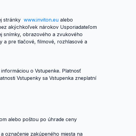
vej stránky
www.inviton.eu
alebo
a bez akýchkoľvek nárokov Usporiadateľom
vej snímky, obrazového a zvukového
a pre tlačové, filmové, rozhlasové a
u informáciou o Vstupenke. Platnosť
atnosti Vstupenky sa Vstupenka zneplatní
érom alebo poštou po úhrade ceny
ky a označenie zakúpeného miesta na