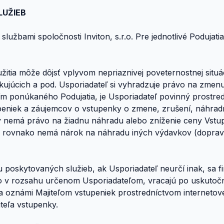
LUŽIEB
 službami spoločnosti Inviton, s.r.o. Pre jednotlivé Podu
itia môže dôjsť vplyvom nepriaznivej poveternostnej situác
úcich a pod. Usporiadateľ si vyhradzuje právo na zmenu P
m ponúkaného Podujatia, je Usporiadateľ povinný prostre
peniek a záujemcov o vstupenky o zmene, zrušení, náhradn
y nemá právo na žiadnu náhradu alebo zníženie ceny Vstupe
a rovnako nemá nárok na náhradu iných výdavkov (doprava 
u poskytovaných služieb, ak Usporiadateľ neurčí inak, sa f
o v rozsahu určenom Usporiadateľom, vracajú po uskutočne
ľ a oznámi Majiteľom vstupeniek prostredníctvom interneto
iteľa vstupenky.