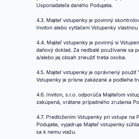
Usporiadateľa daného Podujatia.
4.3. Majiteľ vstupenky je povinný skontrolo
Inviton alebo vytlačení Vstupenky vlastno
4.4. Majiteľ vstupenky je povinný si Vstup
daňový doklad. Za nedbalé používanie sa 
a/alebo jej obsah zneužiť tretia osoba.
4.5. Majiteľ vstupenky je oprávnený použiť
Vstupenky je prísne zakázané a podlieha tr
4.6. Inviton, s.r.o. odporúča Majiteľom vs
zakúpená, vrátane prípadného zrušenia Podu
4.7. Predložením Vstupenky pri vstupe na Po
Podujatie, vyjadruje Majiteľ vstupenky súhl
sa k nemu viažu.