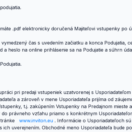
podujatia.
máte .pdf elektronicky doručená Majiteľovi vstupenky po ú
e vymedzený čas s uvedením začiatku a konca Podujatia, ce
ód a heslo na online prihlásenie sa na Podujatie a súhrn úd
Podujatia.
olupráci pri predaji vstupeniek uzatvorenej s Usporiadateľ
adateľa a zároveň v mene Usporiadateľa prijíma od záuje
tupenky, t.j. zakúpením Vstupenky na Predajnom mieste a
y do právneho vzťahu priamo s konkrétnym Usporiadateľom
j stránke
www.inviton.eu
. Informácie o Usporiadateľoch sú
li s ich uverejnením. Obchodné meno Usporiadateľa bude p