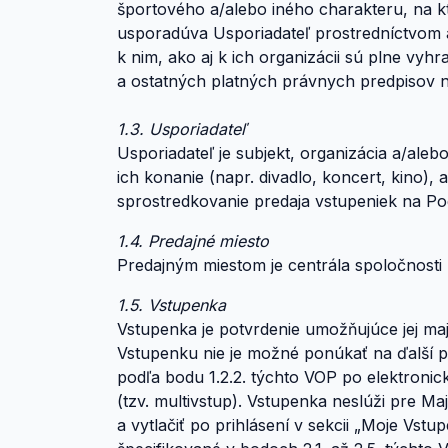
športového a/alebo iného charakteru, na k
usporadúva Usporiadateľ prostredníctvom
k nim, ako aj k ich organizácii sú plne vy
a ostatných platných právnych predpisov n
1.3. Usporiadateľ
Usporiadateľ je subjekt, organizácia a/ale
ich konanie (napr. divadlo, koncert, kino),
sprostredkovanie predaja vstupeniek na Podu
1.4. Predajné miesto
Predajným miestom je centrála spoločnosti In
1.5. Vstupenka
Vstupenka je potvrdenie umožňujúce jej maj
Vstupenku nie je možné ponúkať na ďalší pre
podľa bodu 1.2.2. týchto VOP po elektronic
(tzv. multivstup). Vstupenka neslúži pre Ma
a vytlačiť po prihlásení v sekcii „Moje Vstu