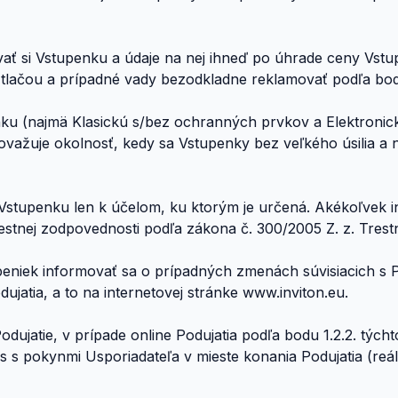
vať si Vstupenku a údaje na nej ihneď po úhrade ceny Vstupe
u tlačou a prípadné vady bezodkladne reklamovať podľa bo
enku (najmä Klasickú s/bez ochranných prvkov a Elektronic
považuje okolnosť, kedy sa Vstupenky bez veľkého úsilia
 Vstupenku len k účelom, ku ktorým je určená. Akékoľvek i
estnej zodpovednosti podľa zákona č. 300/2005 Z. z. Trest
tupeniek informovať sa o prípadných zmenách súvisiacich s 
jatia, a to na internetovej stránke www.inviton.eu.
dujatie, v prípade online Podujatia podľa bodu 1.2.2. tých
as s pokynmi Usporiadateľa v mieste konania Podujatia (reá