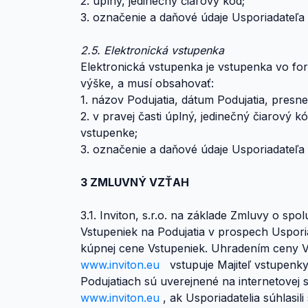
2. úplný, jedinečný čiarový kód;
3. označenie a daňové údaje Usporiadateľa 
2.5. Elektronická vstupenka
Elektronická vstupenka je vstupenka vo for
výške, a musí obsahovať:
1. názov Podujatia, dátum Podujatia, presn
2. v pravej časti úplný, jedinečný čiarový k
vstupenke;
3. označenie a daňové údaje Usporiadateľa 
3 ZMLUVNÝ VZŤAH
3.1. Inviton, s.r.o. na základe Zmluvy o sp
Vstupeniek na Podujatia v prospech Uspori
kúpnej cene Vstupeniek. Uhradením ceny Vs
www.inviton.eu
vstupuje Majiteľ vstupenk
Podujatiach sú uverejnené na internetove
www.inviton.eu
, ak Usporiadatelia súhlasi