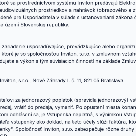
toré sa prostredníctvom systému Inviton predávajú Elektro
 audiovizuálnych prostriedkov a nahrávok (obrazového a
hradené pre Usporiadateľa v súlade s ustanoveniami zákona 
a území Slovenskej republiky.
bo zariadenie usporadúvajúce, prevádzkujúce alebo organiz
 a ktoré je so spoločnosťou Inviton, s.r.o. v zmluvnom vzťa
jatia a výkon s tým súvisiacich činností na základe Zmluvy
viton, s.r.o., Nové Záhrady I. č. 11, 821 05 Bratislava.
iteľovi za jednorazový poplatok (spravidla jednorazový) vs
daj, vrátiť do predaja, vymeniť. Po opustení miesta konani
kom odhlásení sa, je Vstupenka neplatná, s výnimkou Vstupe
jiteľa vstupenky ako doklad, na tieto účely slúži faktúra, 
penky“. Spoločnosť Inviton, s.r.o. zabezpečuje rôzne druhy 