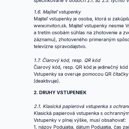
špecifikované v bodoch 2.1. až 2.5. týchto 
1.6. Majiteľ vstupenky
Majiteľ vstupenky je osoba, ktorá si zakúp
www.inviton.sk. Majiteľ vstupenky nesmie 
a tretím osobám súhlas na zhotovenie a z
záznamu), zhotoveného primeraným spôsobom
televízne spravodajstvo.
1.7. Čiarový kód, resp. QR kód
Čiarový kód, resp. QR kód je jedinečný kód
Vstupenky sa overuje pomocou QR čítačky v
(deaktivuje).
2. DRUHY VSTUPENIEK
2.1. Klasická papierová vstupenka s ochra
Klasická papierová vstupenka s ochranným
Vstupenky v plnej výške, musí obsahovať:
1. názov Podujatia, dátum Podujatia, čas z