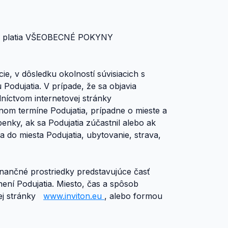
jatia platia VŠEOBECNÉ POKYNY
ie, v dôsledku okolností súvisiacich s
odujatia. V prípade, že sa objavia
dníctvom internetovej stránky
om termíne Podujatia, prípadne o mieste a
nky, ak sa Podujatia zúčastnil alebo ak
do miesta Podujatia, ubytovanie, strava,
inančné prostriedky predstavujúce časť
ní Podujatia. Miesto, čas a spôsob
vej stránky
www.inviton.eu
, alebo formou