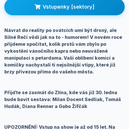
Prihlásenie
Vstupenky [sektory]
Návrat do reality po svátcích umí být drsný, ale
Silné Reči vědí jak na to - humorem! V novém roce
přijdeme spočítat, kolik prstů vám zbylo po
vykostění vánočního kapra nebo neuvážené
manipulaci s petardama. Vaši oblíbení komici a
komičky nachystali ti nejsilnější vtipy, které již
brzy přivezou přímo do vašeho města.
Přijďte se zasmát do Zlína, kde vás již 30. ledna
bude bavit sestava: Milan Docent Sedliak, Tomáš
Hudák, Diana Renner a Gabo Žifčák
UPOZORNĚNÍ: Vstup na show je až od 15 let. Na