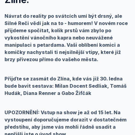
Návrat do reality po svátcích umí být drsný, ale
Silné Reči vědí jak na to - humorem! V novém roce
přijdeme spočítat, kolik prstů vám zbylo po
vykostění vánočního kapra nebo neuvážené
manipulaci s petardama. Vaši oblíbení komici a
komičky nachystali ti nejsilnější vtipy, které již
brzy přivezou přímo do vašeho města.
Přijďte se zasmát do Zlína, kde vás již 30. ledna
bude bavit sestava: Milan Docent Sedliak, Tomáš
Hudák, Diana Renner a Gabo Žifčák
UPOZORNĚNÍ: Vstup na show je až od 15 let. Na
vystoupení doporučujeme dorazit v dostatečném
předstihu, aby jsme vás mohli řádně usadit a
nepřišli jste o úvod show.