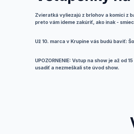
Zvieratká vyliezajú z brlohov a komici z b
preto vám ideme zakúriť, ako inak - smie
Už 10. marca v Krupine vás budú baviť: Šo
UPOZORNENIE: Vstup na show je až od 15 
usadiť a nezmeškali ste úvod show.