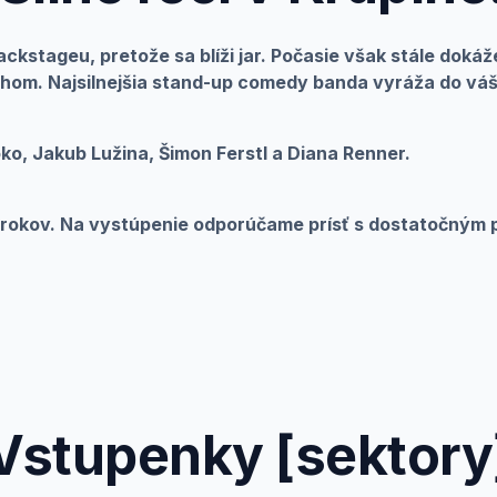
ackstageu, pretože sa blíži jar. Počasie však stále dokáže
chom. Najsilnejšia stand-up comedy banda vyráža do váš
ko, Jakub Lužina, Šimon Ferstl a Diana Renner.
rokov. Na vystúpenie odporúčame prísť s dostatočným p
Vstupenky [sektory