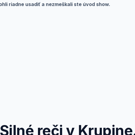
li riadne usadiť a nezmeškali ste úvod show.
ilné reči v Krupine