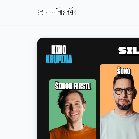
Eventy
FAQ
Moje vstupenky
Kontakt
Všeobecné podmienky
O nás
Prepnúť na tmavý režim