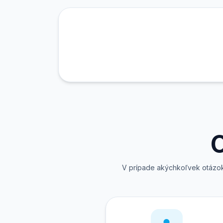
O
V prípade akýchkoľvek otázok o