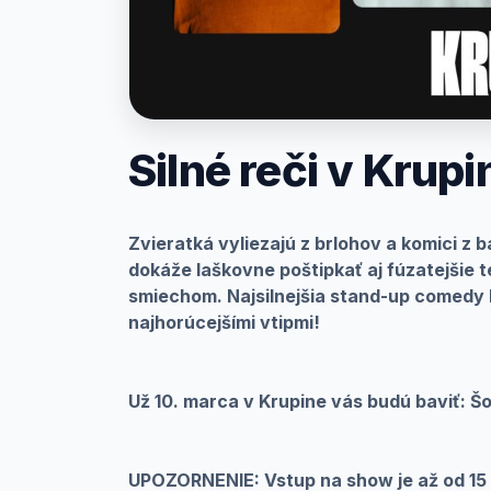
Prihlásenie
Silné reči v Krupi
Zvieratká vyliezajú z brlohov a komici z b
dokáže laškovne poštipkať aj fúzatejšie te
smiechom. Najsilnejšia stand-up comedy
najhorúcejšími vtipmi!
Už 10. marca v Krupine vás budú baviť: Šo
UPOZORNENIE: Vstup na show je až od 15 