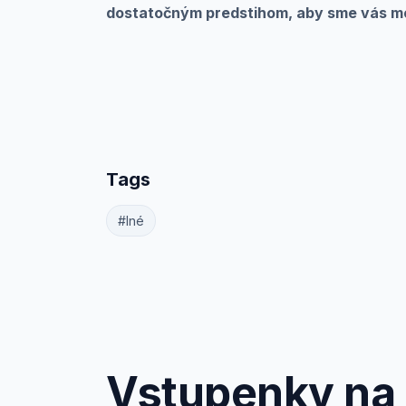
dostatočným predstihom, aby sme vás moh
Tags
#Iné
Vstupenky na S