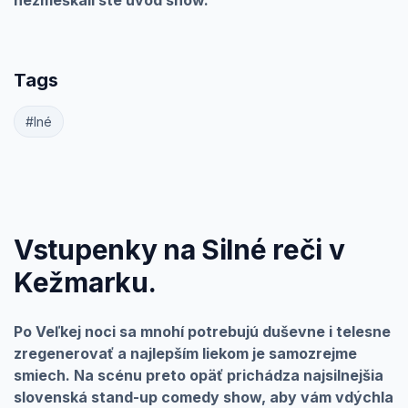
nezmeškali ste úvod show.
Tags
#Iné
Vstupenky na Silné reči v
Kežmarku.
Po Veľkej noci sa mnohí potrebujú duševne i telesne
zregenerovať a najlepším liekom je samozrejme
smiech. Na scénu preto opäť prichádza najsilnejšia
slovenská stand-up comedy show, aby vám vdýchla