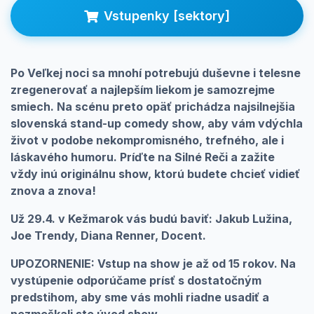
Prihlásenie
Vstupenky [sektory]
Po Veľkej noci sa mnohí potrebujú duševne i telesne
zregenerovať a najlepším liekom je samozrejme
smiech. Na scénu preto opäť prichádza najsilnejšia
slovenská stand-up comedy show, aby vám vdýchla
život v podobe nekompromisného, trefného, ale i
láskavého humoru. Príďte na Silné Reči a zažite
vždy inú originálnu show, ktorú budete chcieť vidieť
znova a znova!
Už 29.4. v Kežmarok vás budú baviť:
Jakub Lužina,
Joe Trendy, Diana Renner, Docent.
UPOZORNENIE: Vstup na show je až od 15 rokov. Na
vystúpenie odporúčame prísť s dostatočným
predstihom, aby sme vás mohli riadne usadiť a