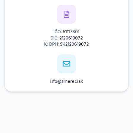
IČO:
51117801
DIČ:
2120619072
IČ DPH:
SK2120619072
info@silnereci.sk