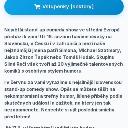
Prihlásenie
Vstupenky [sektory]
Největší
stand-up
comedy
show
ve
střední
Evropě
přichází
k vám! Už 16.
sezonu
bavíme diváky na
Slovensku, v Česku i v zahraničí a
mezi
naše
nejznámější
jména
patří
Simona, Michael
Szatmary
,
Jakub
Zitron
Ťapák nebo Tomáš Hudák. Skupinu
Silné Reči však
tvoří
až 20
výjimečně
talentovaných
komiků
s osobitým
stylem
humoru.
I v červnu za vámi vyrazíme s nejsilnější slovenskou
stand-up comedy show. Opět se můžete těšit na
nekompromisní a trefný humor, šílené příběhy podle
skutečných událostí a zážitek, na který jen tak
nezapomenete. Nenechte si ujít poslední smíchy
před létem!