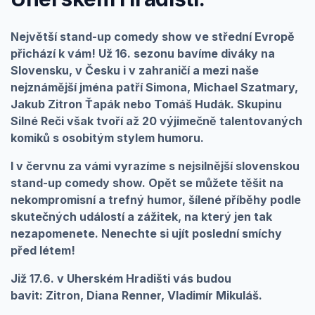
Největší
stand-up
comedy
show
ve
střední
Evropě
přichází
k vám! Už 16.
sezonu
bavíme diváky na
Slovensku, v Česku i v zahraničí a
mezi
naše
nejznámější
jména
patří
Simona, Michael
Szatmary
,
Jakub
Zitron
Ťapák nebo Tomáš Hudák. Skupinu
Silné Reči však
tvoří
až 20
výjimečně
talentovaných
komiků
s osobitým
stylem
humoru.
I v červnu za vámi vyrazíme s nejsilnější slovenskou
stand-up comedy show. Opět se můžete těšit na
nekompromisní a trefný humor, šílené příběhy podle
skutečných událostí a zážitek, na který jen tak
nezapomenete. Nenechte si ujít poslední smíchy
před létem!
Již 17.6. v Uherském Hradišti vás budou
bavit:
Zitron, Diana Renner, Vladimír Mikuláš.