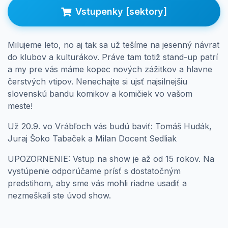
Prihlásenie
Vstupenky [sektory]
Milujeme leto, no aj tak sa už tešíme na jesenný návrat
do klubov a kulturákov. Práve tam totiž stand-up patrí
a my pre vás máme kopec nových zážitkov a hlavne
čerstvých vtipov. Nenechajte si ujsť najsilnejšiu
slovenskú bandu komikov a komičiek vo vašom
meste!
Už 20.9. vo Vrábľoch vás budú baviť: Tomáš Hudák,
Juraj Šoko Tabaček a Milan Docent Sedliak
UPOZORNENIE: Vstup na show je až od 15 rokov. Na
vystúpenie odporúčame prísť s dostatočným
predstihom, aby sme vás mohli riadne usadiť a
nezmeškali ste úvod show.